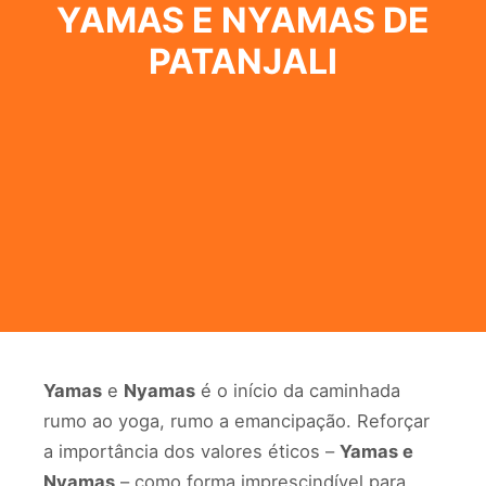
YAMAS E NYAMAS DE
PATANJALI
Yamas
e
Nyamas
é o início da caminhada
rumo ao yoga, rumo a emancipação. Reforçar
a importância dos valores éticos –
Y
amas e
Nyamas
– como forma imprescindível para