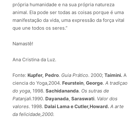
própria humanidade e na sua própria natureza
animal. Ela pode ser todas as coisas porque é uma
manifestação da vida, uma expressão da força vital
que une todos os seres.”
Namastê!
Ana Cristina da Luz.
Fonte:
Kupfer,
Pedro
.
Guia Prático
. 2000;
Taimini.
A
ciencia do Yoga,2004.
Feurstein
,
George
.
A tradiçao
do yoga
, 1998.
Sachidananda
.
Os sutras de
Patanjal
i.1990.
Dayanada
,
Saraswati
.
Valor dos
valores
. 1998.
Dalai Lama e Cutler,Howard.
A arte
da felicidade,2000.